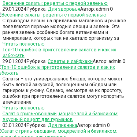
Весенние салаты: рецепты с первой зеленью
29.01.2024
Рубрика:
Для здоровья
Автор:
admin
0
С приходом весны на прилавках магазинов и рынков
появляются первые молодые овощи и зелень. Эта
ранняя зелень особенно богата витаминами и
минералами, которых так не хватало организму за
Читать полностью
Топ-10 ошибок в приготовлении салатов и как их
избежать
29.01.2024
Рубрика:
Советы и лайфхаки
Автор:
admin
0
Салаты – это универсальное блюдо, которое может
быть легкой закуской, полноценным обедом или
гарниром к ужину. Однако, несмотря на их простоту,
ошибки при приготовлении салатов могут испортить
впечатление
Читать полностью
Салат с гриль-овощами, моцареллой и базиликом:
вкусный рецепт для гурманов
03.01.2024
Рубрика:
Для пикника
Автор:
admin
0