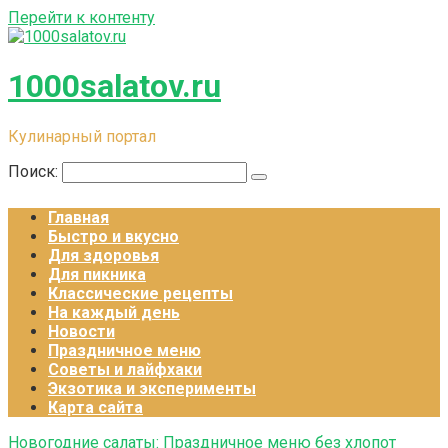
Перейти к контенту
1000salatov.ru
Кулинарный портал
Поиск:
Главная
Быстро и вкусно
Для здоровья
Для пикника
Классические рецепты
На каждый день
Новости
Праздничное меню
Советы и лайфхаки
Экзотика и эксперименты
Карта сайта
Новогодние салаты: Праздничное меню без хлопот