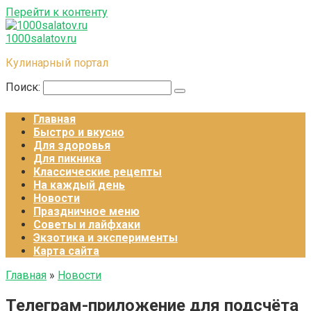
Перейти к контенту
1000salatov.ru
Кулинарный портал
Поиск:
Главная
Быстро и вкусно
Для здоровья
Для пикника
Классические рецепты
На каждый день
Новости
Праздничное меню
Советы и лайфхаки
Экзотика и эксперименты
Карта сайта
Главная
»
Новости
Телеграм-приложение для подсчёта