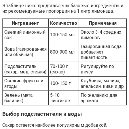
В таблице ниже представлены базовые ингредиенты и
их рекомендуемые пропорции на 1 литр лимонада:
Ингредиент
Количество
Примечания
Свежий лимонный
Около 3-4 средних
100-150 мл
сок
лимонов
Газированная вода
Вода (газированная
800-900 мл
добавляет
или обычная)
пикантность
Подсластитель
70-100 г
Регулируйте по
(сахар, мёд, стевия)
(сахар)
вкусу
Свежие фрукты и
Клубника, малина,
100-150 г
ягоды
апельсин, киви и др.
Зелень (мята,
5-10
По желанию для
базилик)
листиков
аромата
Выбор подсластителя и воды
Сахар остается наиболее популярным добавкой,