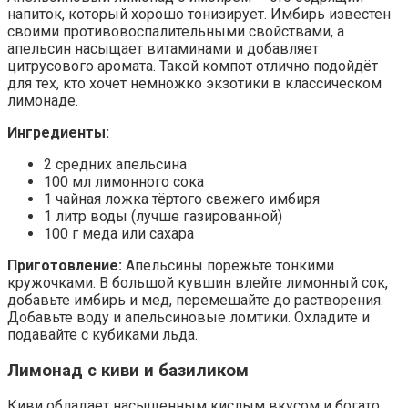
напиток, который хорошо тонизирует. Имбирь известен
своими противовоспалительными свойствами, а
апельсин насыщает витаминами и добавляет
цитрусового аромата. Такой компот отлично подойдёт
для тех, кто хочет немножко экзотики в классическом
лимонаде.
Ингредиенты:
2 средних апельсина
100 мл лимонного сока
1 чайная ложка тёртого свежего имбиря
1 литр воды (лучше газированной)
100 г меда или сахара
Приготовление:
Апельсины порежьте тонкими
кружочками. В большой кувшин влейте лимонный сок,
добавьте имбирь и мед, перемешайте до растворения.
Добавьте воду и апельсиновые ломтики. Охладите и
подавайте с кубиками льда.
Лимонад с киви и базиликом
Киви обладает насыщенным кислым вкусом и богато