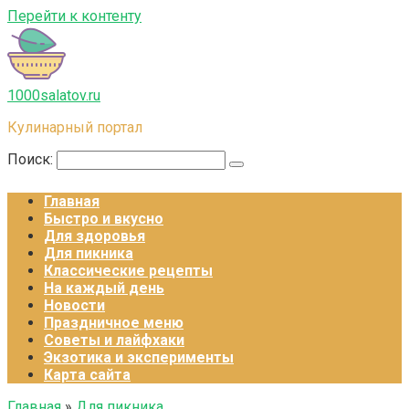
Перейти к контенту
1000salatov.ru
Кулинарный портал
Поиск:
Главная
Быстро и вкусно
Для здоровья
Для пикника
Классические рецепты
На каждый день
Новости
Праздничное меню
Советы и лайфхаки
Экзотика и эксперименты
Карта сайта
Главная
»
Для пикника