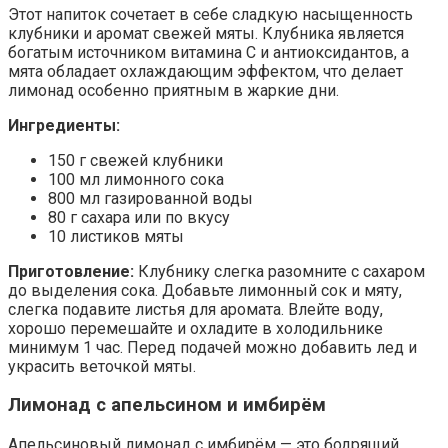
Этот напиток сочетает в себе сладкую насыщенность
клубники и аромат свежей мяты. Клубника является
богатым источником витамина C и антиоксидантов, а
мята обладает охлаждающим эффектом, что делает
лимонад особенно приятным в жаркие дни.
Ингредиенты:
150 г свежей клубники
100 мл лимонного сока
800 мл газированной воды
80 г сахара или по вкусу
10 листиков мяты
Приготовление:
Клубнику слегка разомните с сахаром
до выделения сока. Добавьте лимонный сок и мяту,
слегка подавите листья для аромата. Влейте воду,
хорошо перемешайте и охладите в холодильнике
минимум 1 час. Перед подачей можно добавить лед и
украсить веточкой мяты.
Лимонад с апельсином и имбирём
Апельсиновый лимонад с имбирём — это бодрящий