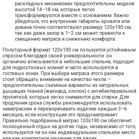
раскладных механизмах предпочтительны модели
высотой 14–18 см, которые легко
трансформируются вместе с основанием. Важно
убедиться, что внутренние габариты кровати или
дивана точно соответствуют размеру 120х190 см,
так как даже зазор в 1–2 см может привести к
смещению матраса и снижению комфорта.
Полуторный формат 120х190 см пользуется устойчивым
спросом благодаря своей универсальности: он
органично вписывается в небольшие спальни, подходит
для подростковых комнат и часто используется в
гостевых зонах. При выборе матраса этого размера
стоит обращать внимание на качество чехла —
предпочтительны съемные варианты из натуральных
дышащих тканей (жаккард, хлопок) с антибактериальной
пропиткой, которые легко снимаются для стирки. Для
продления срока службы рекомендуется использовать
наматрасник и переворачивать изделие каждые 3–6
месяцев, если конструкция это предусматривает.
Правильно подобранный матрас 120х190 см обеспечит
полноценный отдых на долгие годы, независимо от того,
используется ли он как индивидуальное спальное место
или как компактное решение для двоих.