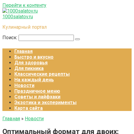
Перейти к контенту
1000salatov.ru
Кулинарный портал
Поиск:
Главная
Быстро и вкусно
Для здоровья
Для пикника
Классические рецепты
На каждый день
Новости
Праздничное меню
Советы и лайфхаки
Экзотика и эксперименты
Карта сайта
Главная
»
Новости
Оптимальный формат для двоих: