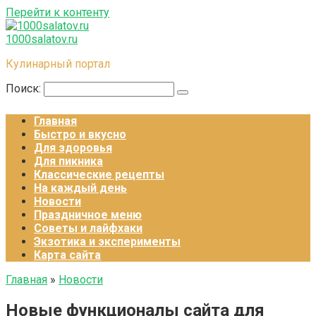
Перейти к контенту
1000salatov.ru
Кулинарный портал
Поиск:
Главная
Быстро и вкусно
Для здоровья
Для пикника
Классические рецепты
На каждый день
Новости
Праздничное меню
Советы и лайфхаки
Экзотика и эксперименты
Карта сайта
Главная
»
Новости
Новые функционалы сайта для