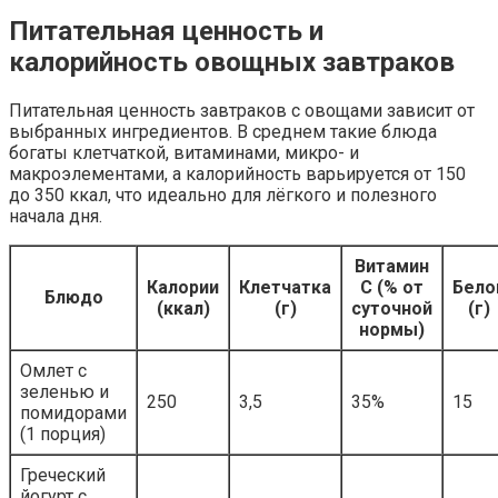
Питательная ценность и
калорийность овощных завтраков
Питательная ценность завтраков с овощами зависит от
выбранных ингредиентов. В среднем такие блюда
богаты клетчаткой, витаминами, микро- и
макроэлементами, а калорийность варьируется от 150
до 350 ккал, что идеально для лёгкого и полезного
начала дня.
Витамин
Калории
Клетчатка
С (% от
Бело
Блюдо
(ккал)
(г)
суточной
(г)
нормы)
Омлет с
зеленью и
250
3,5
35%
15
помидорами
(1 порция)
Греческий
йогурт с