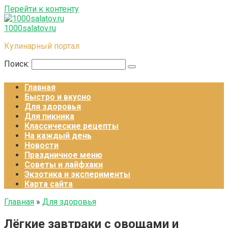
Перейти к контенту
1000salatov.ru
Кулинарный портал
Поиск:
Главная
Быстро и вкусно
Для здоровья
Для пикника
Классические рецепты
На каждый день
Новости
Праздничное меню
Советы и лайфхаки
Экзотика и эксперименты
Карта сайта
Главная
»
Для здоровья
Лёгкие завтраки с овощами и