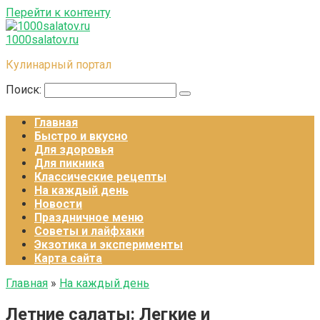
Перейти к контенту
1000salatov.ru
Кулинарный портал
Поиск:
Главная
Быстро и вкусно
Для здоровья
Для пикника
Классические рецепты
На каждый день
Новости
Праздничное меню
Советы и лайфхаки
Экзотика и эксперименты
Карта сайта
Главная
»
На каждый день
Летние салаты: Легкие и