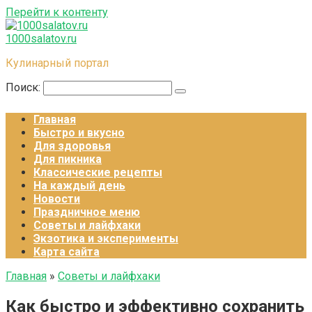
Перейти к контенту
1000salatov.ru
Кулинарный портал
Поиск:
Главная
Быстро и вкусно
Для здоровья
Для пикника
Классические рецепты
На каждый день
Новости
Праздничное меню
Советы и лайфхаки
Экзотика и эксперименты
Карта сайта
Главная
»
Советы и лайфхаки
Как быстро и эффективно сохранить