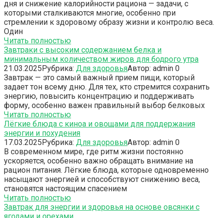
дня и снижение калорийности рациона — задачи, с
которыми сталкиваются многие, особенно при
стремлении к здоровому образу жизни и контролю веса.
Один
Читать полностью
Завтраки с высоким содержанием белка и
минимальным количеством жиров для бодрого утра
21.03.2025
Рубрика:
Для здоровья
Автор:
admin
0
Завтрак — это самый важный прием пищи, который
задает тон всему дню. Для тех, кто стремится сохранить
энергию, повысить концентрацию и поддерживать
форму, особенно важен правильный выбор белковых
Читать полностью
Лёгкие блюда с киноа и овощами для поддержания
энергии и похудения
17.03.2025
Рубрика:
Для здоровья
Автор:
admin
0
В современном мире, где ритм жизни постоянно
ускоряется, особенно важно обращать внимание на
рацион питания. Лёгкие блюда, которые одновременно
насыщают энергией и способствуют снижению веса,
становятся настоящим спасением
Читать полностью
Завтрак для энергии и здоровья на основе овсянки с
ягодами и орехами