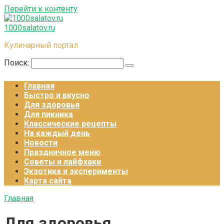
Перейти к контенту
1000salatov.ru
Кулинарный портал
Поиск:
Главная
Быстро и вкусно
Для здоровья
Для пикника
Классические рецепты
На каждый день
Новости
Праздничное меню
Советы и лайфхаки
Экзотика и эксперименты
Карта сайта
Главная
Для здоровья